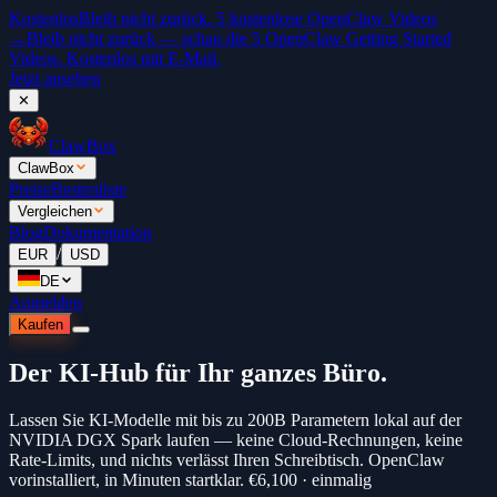
Kostenlos
Bleib nicht zurück. 5 kostenlose OpenClaw Videos
→
Bleib nicht zurück — schau die 5 OpenClaw Getting Started
Videos. Kostenlos mit E-Mail.
Jetzt ansehen
✕
ClawBox
ClawBox
Preise
Bestenliste
Vergleichen
Blog
Dokumentation
/
EUR
USD
DE
Anmelden
Kaufen
Der KI-Hub für Ihr
ganzes Büro.
Lassen Sie KI-Modelle mit bis zu 200B Parametern lokal auf der
NVIDIA DGX Spark laufen — keine Cloud-Rechnungen, keine
Rate-Limits, und nichts verlässt Ihren Schreibtisch. OpenClaw
vorinstalliert, in Minuten startklar.
€6,100 · einmalig