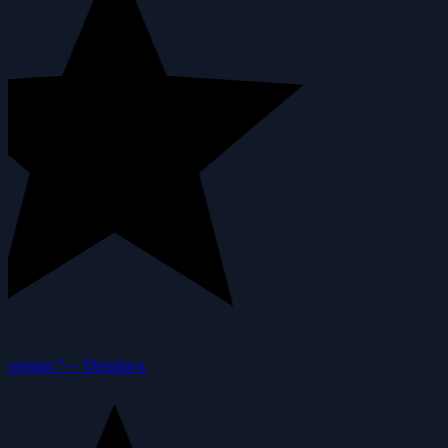
ssistant.”
—
Desislava