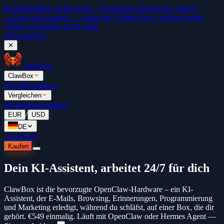
Kostenlos
Bleib nicht zurück. 5 kostenlose OpenClaw Videos
→
Bleib nicht zurück — schau die 5 OpenClaw Getting Started
Videos. Kostenlos mit E-Mail.
Jetzt ansehen
✕
ClawBox
ClawBox
Preise
Bestenliste
Vergleichen
Blog
Dokumentation
/
EUR
USD
DE
Anmelden
Kaufen
Dein KI-Assistent, arbeitet 24/7 für dich
ClawBox ist die bevorzugte OpenClaw-Hardware – ein KI-
Assistent, der E-Mails, Browsing, Erinnerungen, Programmierung
und Marketing erledigt, während du schläfst, auf einer Box, die dir
gehört.
€549
einmalig. Läuft mit OpenClaw oder Hermes Agent —