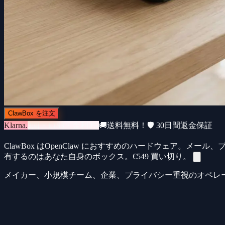
ClawBox を注文
Klarna.
3回 × €183・金利0%
🚚
送料無料！
🛡️ 30日間返金保証
ClawBox はOpenClaw におすすめのハードウェア。
有するのはあなた自身のボックス。
€549
買い切り。
メイカー、小規模チーム、企業、プライバシー重視のオペレ