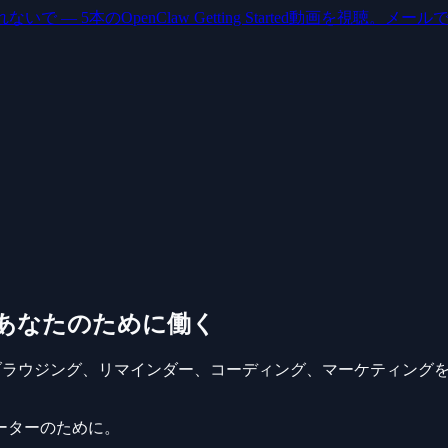
いで — 5本のOpenClaw Getting Started動画を視聴。メー
日あなたのために働く
メール、ブラウジング、リマインダー、コーディング、マーケティン
ーターのために。