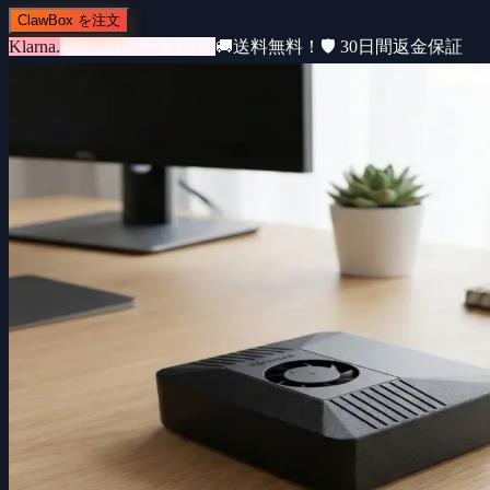
ClawBox を注文
Klarna.
3回 × €183・金利0%
🚚
送料無料！
🛡️ 30日間返金保証