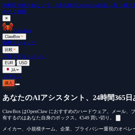
無料
取り残されないで。5本の無料OpenClaw動画 →
取り残されな
今すぐ視聴
✕
ClawBox
ClawBox
価格
ランキング
比較
ブログ
ドキュメント
/
EUR
USD
JA
ログイン
購入
あなたのAIアシスタント、24時間365
ClawBox はOpenClaw におすすめのハードウェア。
有するのはあなた自身のボックス。
€549
買い切り。
メイカー、小規模チーム、企業、プライバシー重視のオペレ